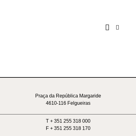
Espaços Culturais
Programa de Natal
Praça da República Margaride
4610-116 Felgueiras
T + 351 255 318 000
F + 351 255 318 170