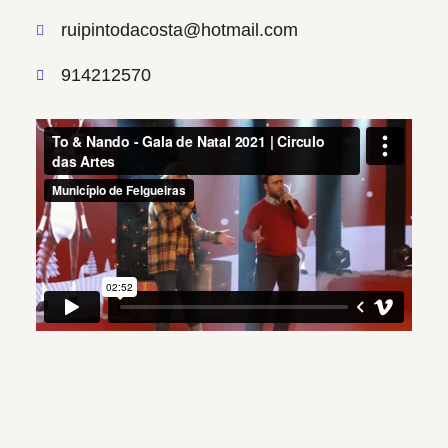
ruipintodacosta@hotmail.com
914212570