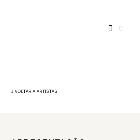
Espaços Culturais
Programa de Natal
VOLTAR A ARTISTAS