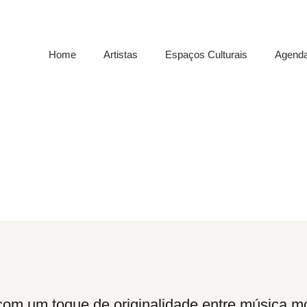
Home
Artistas
Espaços Culturais
Agend
com um toque de originalidade entre música mo